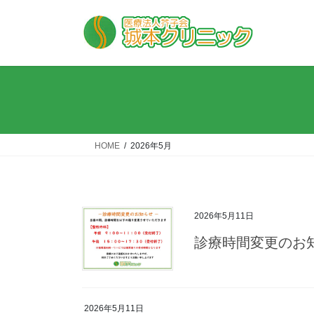
コ
ナ
ン
ビ
テ
ゲ
ン
ー
ツ
シ
へ
ョ
ス
ン
キ
に
ッ
移
HOME
2026年5月
プ
動
2026年5月11日
診療時間変更のお
2026年5月11日