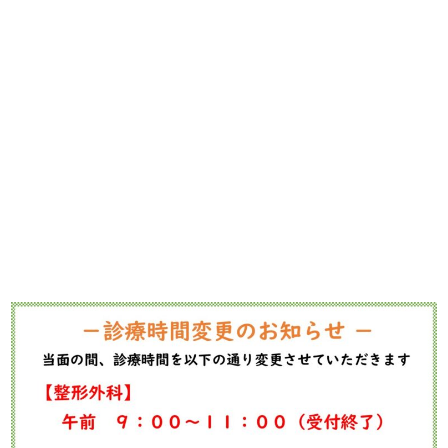
ろしくお願い申し上げます。
アクセス
〒704-8174
岡山県岡山市東区松新町65-4
TEL：
086-942-7688
最寄り駅：JR赤穂線 大多羅駅 徒歩15分
路線バス：両備バス 松崎停留所 徒歩5分