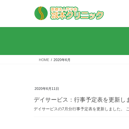
コ
ナ
ン
ビ
テ
ゲ
ン
ー
ツ
シ
へ
ョ
ス
ン
キ
に
ッ
移
HOME
2020年6月
プ
動
2020年6月11日
デイサービス：行事予定表を更新し
デイサービスの7月分行事予定表を更新しました。 こ