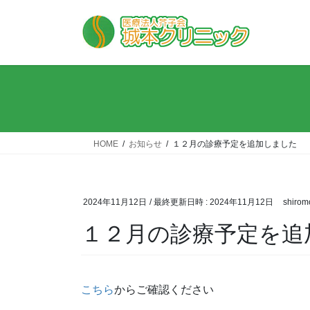
コ
ナ
ン
ビ
テ
ゲ
ン
ー
ツ
シ
へ
ョ
ス
ン
キ
に
ッ
移
HOME
お知らせ
１２月の診療予定を追加しました
プ
動
2024年11月12日
/ 最終更新日時 :
2024年11月12日
shirom
１２月の診療予定を追
こちら
からご確認ください