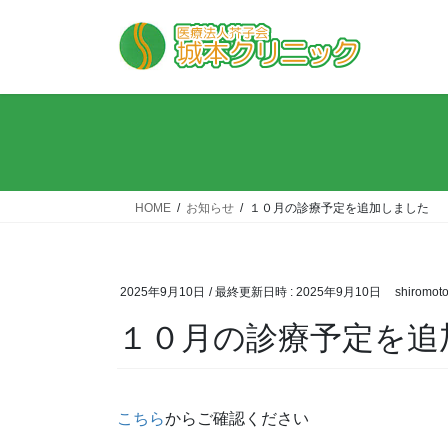
コ
ナ
ン
ビ
テ
ゲ
ン
ー
ツ
シ
へ
ョ
ス
ン
キ
に
ッ
移
HOME
お知らせ
１０月の診療予定を追加しました
プ
動
2025年9月10日
/ 最終更新日時 :
2025年9月10日
shiromot
１０月の診療予定を追
こちら
からご確認ください