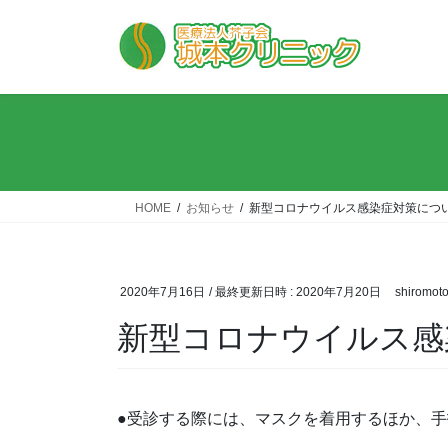
コ
ナ
ン
ビ
テ
ゲ
ン
ー
ツ
シ
へ
ョ
ス
ン
キ
に
ッ
移
HOME
お知らせ
新型コロナウイルス感染症対策につ
プ
動
2020年7月16日
/ 最終更新日時 :
2020年7月20日
shiromot
新型コロナウイルス感
●受診する際には、マスクを着用するほか、