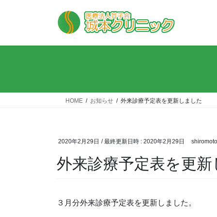
コ
ナ
ン
ビ
テ
ゲ
ン
ー
ツ
シ
へ
ョ
ス
ン
キ
に
ッ
移
HOME
お知らせ
外来診療予定表を更新しました
プ
動
2020年2月29日
/ 最終更新日時 :
2020年2月29日
shiromot
外来診療予定表を更新
３月分外来診療予定表を更新しました。